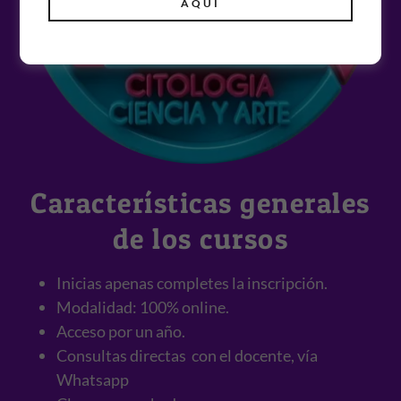
AQUÍ
Características generales
de los cursos
Inicias apenas completes la inscripción.
Modalidad: 100% online.
Acceso por un año.
Consultas directas con el docente, vía
Whatsapp